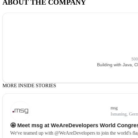
ABOUT THE COMPANY
500
Building with Java,
MORE INSIDE STORIES
msg
Ismaning, Ger
🤩 Meet msg at WeAreDevelopers World Congress
We've teamed up with @WeAreDevelopers to join the world's flags