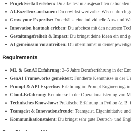
Projektvielfalt erleben:
Du arbeitest in ausgesuchten nationale
AI-Exzellenz ausbauen:
Du erwirbst wertvolles Wissen durch gez
Grow your Expertise:
Du erhältst eine individuelle Aus- und We
Innovation hautnah erleben:
Du arbeitest mit den neuesten Te
Gestaltungsfreiheit & Impact:
Du bringst deine Ideen ein und 
AI gemeinsam vorantreiben:
Du übernimmst in deiner jeweiligen
Requirements
ML & GenAI Erfahrung:
3–5 Jahre Berufserfahrung in der E
GenAI-Frameworks gemeistert:
Fundierte Kenntnisse in der
Prompt & API Expertise:
Erfahrung im Prompt Engineering, in
Cloud-Erfahrung:
Kenntnisse in der Operationalisierung von
Technisches Know-how:
Praktische Erfahrung in Python (z. B.
Teamgeist & Innovationsfreude:
Teamgeist, Eigeninitiative und
Kommunikationstalent:
Du bringst sehr gute Deutsch-​ und Engl