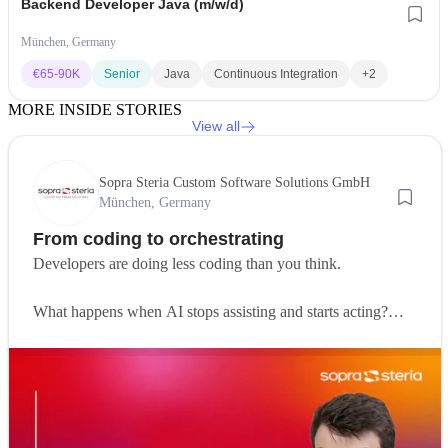
Backend Developer Java (m/w/d)
München, Germany
€
65-90K
Senior
Java
Continuous Integration
+2
MORE INSIDE STORIES
View all
Sopra Steria Custom Software Solutions GmbH
München, Germany
From coding to orchestrating
Developers are doing less coding than you think.
What happens when AI stops assisting and starts acting?
Agentic development is changing how software gets built.
Instead of writing every line of code, developers increasingly
define problems, set boundaries and guide AI systems that
can execute and improve on their own.