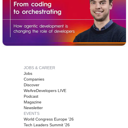
In this article,
Viktor Van Steenweghen
shares how his role
is evolving in practice. From running multiple AI agents in
parallel to focusing more on orchestration than execution, his
experience offers a clear view of where development is
heading.
The biggest shift is not technical, it is mental.
Explore how the role is changing:
JOBS & CAREER
https://lnkd.in/euhTJy7X
Jobs
Companies
Discover
WeAreDevelopers LIVE
Podcast
Magazine
Newsletter
EVENTS
World Congress Europe '26
Tech Leaders Summit '26