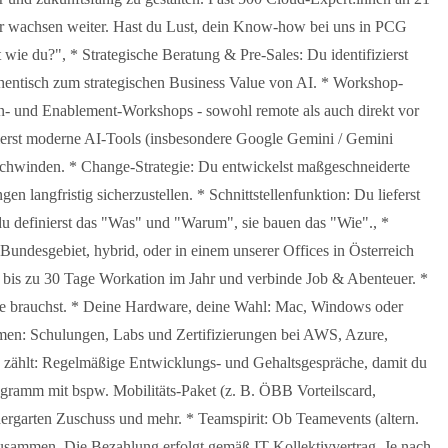
wir wachsen weiter. Hast du Lust, dein Know-how bei uns in PCG
ie du?", * Strategische Beratung & Pre-Sales: Du identifizierst
thentisch zum strategischen Business Value von AI. * Workshop-
ion- und Enablement-Workshops - sowohl remote als auch direkt vor
erst moderne AI-Tools (insbesondere Google Gemini / Gemini
rschwinden. * Change-Strategie: Du entwickelst maßgeschneiderte
angfristig sicherzustellen. * Schnittstellenfunktion: Du lieferst
du definierst das "Was" und "Warum", sie bauen das "Wie"., *
 Bundesgebiet, hybrid, oder in einem unserer Offices in Österreich
 bis zu 30 Tage Workation im Jahr und verbinde Job & Abenteuer. *
ie brauchst. * Deine Hardware, deine Wahl: Mac, Windows oder
ommen: Schulungen, Labs und Zertifizierungen bei AWS, Azure,
zählt: Regelmäßige Entwicklungs- und Gehaltsgespräche, damit du
rogramm mit bspw. Mobilitäts-Paket (z. B. ÖBB Vorteilscard,
ndergarten Zuschuss und mehr. * Teamspirit: Ob Teamevents (altern.
zusammen. Die Bezahlung erfolgt gemäß IT-Kollektivvertrag. Je nach