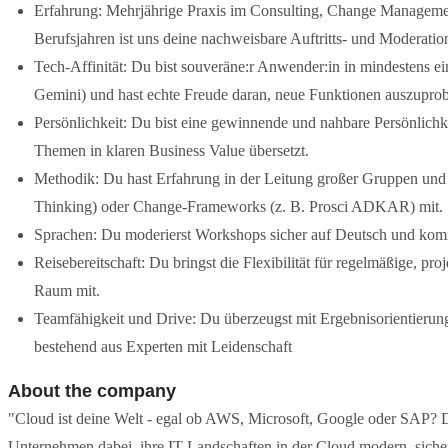
Erfahrung: Mehrjährige Praxis im Consulting, Change Management,
Berufsjahren ist uns deine nachweisbare Auftritts- und Moderatio
Tech-Affinität: Du bist souveräne:r Anwender:in in mindestens
Gemini) und hast echte Freude daran, neue Funktionen auszuprob
Persönlichkeit: Du bist eine gewinnende und nahbare Persönlichk
Themen in klaren Business Value übersetzt.
Methodik: Du hast Erfahrung in der Leitung großer Gruppen und 
Thinking) oder Change-Frameworks (z. B. Prosci ADKAR) mit.
Sprachen: Du moderierst Workshops sicher auf Deutsch und kommu
Reisebereitschaft: Du bringst die Flexibilität für regelmäßige, 
Raum mit.
Teamfähigkeit und Drive: Du überzeugst mit Ergebnisorientieru
bestehend aus Experten mit Leidenschaft
About the company
"Cloud ist deine Welt - egal ob AWS, Microsoft, Google oder SAP? 
Unternehmen dabei, ihre IT-Landschaften in der Cloud modern, sicher