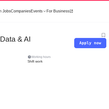
h Jobs
Companies
Events
For Business
Data & AI
Apply now
Working hours
Shift work