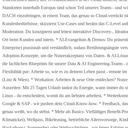
Standorten innerhalb Europas sind schon Teil unseres Teams - und 
DACH einzubringen, in einem Team, das genau so Cloud-verrückt ist w
Kundenbedürfnisse, skizzierst Use-Cases und berätst das C-Level au
Moderation: Du konzipierst und leitest interaktive Discovery-, Ideat
Ort beim Kunden und intern. * AI-Evangelism & Demos: Du präsenti
Enterprise) praxisnah und verständlich, sodass Berührungsängste ve
Adoption-Konzepte, um die Nutzerakzeptanz von Daten- & AI-Lösungen l
die fachlichen Blueprints für unsere Data & AI Engineering-Teams - 
Flexibilität pur: Arbeite so, wie es zu deinem Leben passt - remote im
(Linz & Wien). * Workation: Arbeiten & neue Orte entdecken? Nutze
Auszeiten: Mit 25 Tagen Urlaub tankst du Energie, wann immer du s
Linux - du entscheidest, womit du am liebsten arbeitest. * Weiterk
Google & SAP - wir pushen dein Cloud-Know-how. * Feedback, das 
genau weißt, wo du stehst. * Mehr als Basics: Vielfältiges Benefit-P
Klimaticket), Wellpass, Bikeleasing, betriebliche Altersvorsorge, Ki
Hackathons), Sommerfest oder Weihnachtsfeier - wir feiern Erfolge 