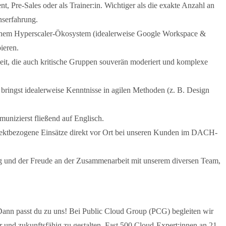
 Pre-Sales oder als Trainer:in. Wichtiger als die exakte Anzahl an
nserfahrung.
 einem Hyperscaler-Ökosystem (idealerweise Google Workspace &
ieren.
eit, die auch kritische Gruppen souverän moderiert und komplexe
bringst idealerweise Kenntnisse in agilen Methoden (z. B. Design
nizierst fließend auf Englisch.
projektbezogene Einsätze direkt vor Ort bei unseren Kunden im DACH-
ng und der Freude an der Zusammenarbeit mit unserem diversen Team,
Dann passt du zu uns! Bei Public Cloud Group (PCG) begleiten wir
 und zukunftsfähig zu gestalten. Fast 500 Cloud-Expert:innen an 21