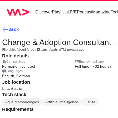
Discover
Playlists
LIVE
Podcast
Magazine
Tec
Back
Change & Adoption Consultant - 
Public Cloud Group
Linz, Austria
2 months ago
Role details
Contract type
Employment type
Permanent contract
Full-time (> 32 hours)
Languages
English, German
Job location
Linz, Austria
Tech stack
Agile Methodologies
Artificial Intelligence
Gsuite
Requirements